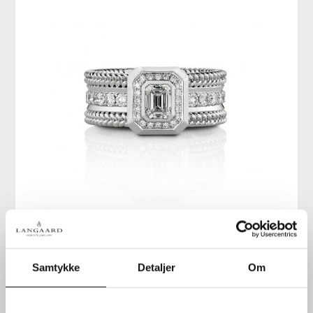
Nr. 1-14025
Twisted exclusive ring
smal i 18kt. hvitt gull
Samtykke
Detaljer
Om