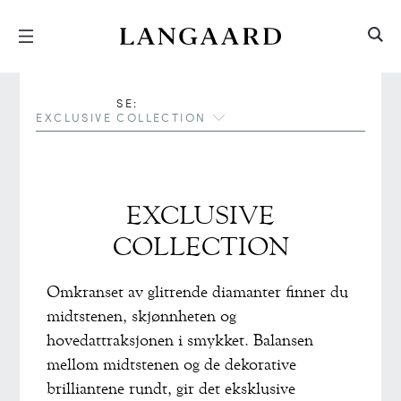
Hopp
Hopp
til
til
innhold
meny
SE:
EXCLUSIVE COLLECTION
EXCLUSIVE
COLLECTION
Omkranset av glitrende diamanter finner du
midtstenen, skjønnheten og
hovedattraksjonen i smykket. Balansen
mellom midtstenen og de dekorative
brilliantene rundt, gir det eksklusive