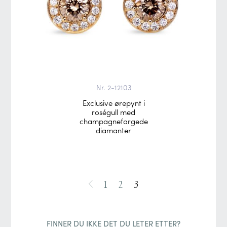
Nr. 2-12103
Exclusive ørepynt i
roségull med
champagnefargede
diamanter
1
2
3
FINNER DU IKKE DET DU LETER ETTER?