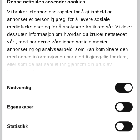
Denne nettsiden anvender cookies
Vi bruker informasjonskapsler for å gi innhold og
annonser et personlig preg, for å levere sosiale
mediefunksjoner og for å analysere trafikken vår. Vi deler
dessuten informasjon om hvordan du bruker nettstedet
vårt, med partnerne våre innen sosiale medier,
annonsering og analysearbeid, som kan kombinere den
med annen informasjon du har gjort tilgjengelig for dem,
eller som de har samlet inn gjennom din bruk av
tjenestene deres.
Samtykkevalg
Nødvendig
Nr. 1-14027
Twisted exclusive ring
Egenskaper
bred i 18kt. hvitt gull
Statistikk