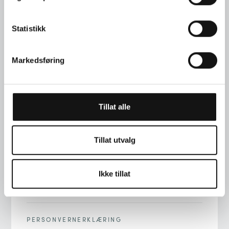
Statistikk
Markedsføring
TELEFON
+47 22 00 76 90
Tillat alle
ADRESSE
STORTINGSGT. 22, 0161 OSLO
Tillat utvalg
E-POST
Ikke tillat
INFO@LANGAARD.NO
PERSONVERNERKLÆRING