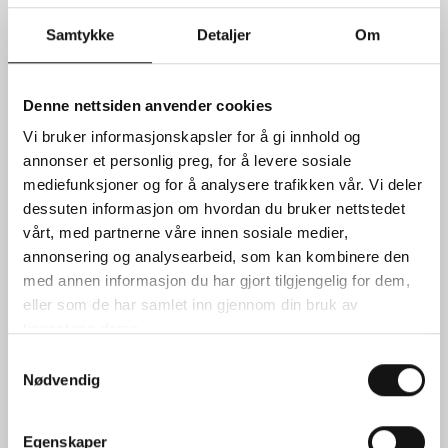
Twisted Exclusive ring i 18kt. hvitt gull med grønn turmalin
Samtykke
Detaljer
Om
0,75ct og 36 briljanter 0,60ct GVs
SEND FORESPØRSEL
Denne nettsiden anvender cookies
Vi bruker informasjonskapsler for å gi innhold og
annonser et personlig preg, for å levere sosiale
TIMEBESTILLING
mediefunksjoner og for å analysere trafikken vår. Vi deler
dessuten informasjon om hvordan du bruker nettstedet
KONTAKT OSS
vårt, med partnerne våre innen sosiale medier,
annonsering og analysearbeid, som kan kombinere den
med annen informasjon du har gjort tilgjengelig for dem,
eller som de har samlet inn gjennom din bruk av
tjenestene deres.
Samtykkevalg
Nødvendig
Egenskaper