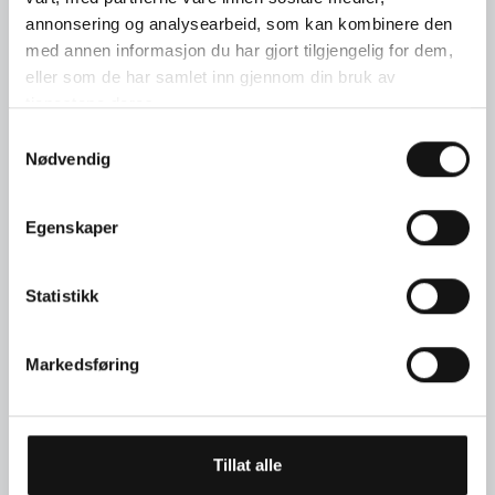
annonsering og analysearbeid, som kan kombinere den
OM GULL OG PLATINA
med annen informasjon du har gjort tilgjengelig for dem,
eller som de har samlet inn gjennom din bruk av
tjenestene deres.
Samtykkevalg
Nødvendig
Egenskaper
Statistikk
Markedsføring
Tillat alle