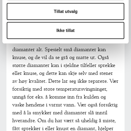
FOTO: BENJAMIN ALEKSANDER WARD/DNX
Tillat utvalg
DIAMANTER ER FOR EVIG – ELLER?
Ikke tillat
Selv om diamant er det desidert hardeste
mineralet som finnes, tåler heller ikke
diamanter alt. Spesielt små diamanter kan
knuse, og de vil da se grå og matte ut. Også
større diamanter kan i sjeldne tilfeller sprekke
eller knuse, og dette kan skje selv med stener
av høy kvalitet. Dette lar seg ikke reparere. Vær
forsiktig med store temperatursvingninger,
unngå for eks. å komme inn fra kulden og
vaske hendene i varmt vann. Vær også forsiktig
med å la smykker med diamanter slå inntil
hverandre. Om du har vært så uheldig å miste,
fått sprekker i eller knust en diamant, hjelper