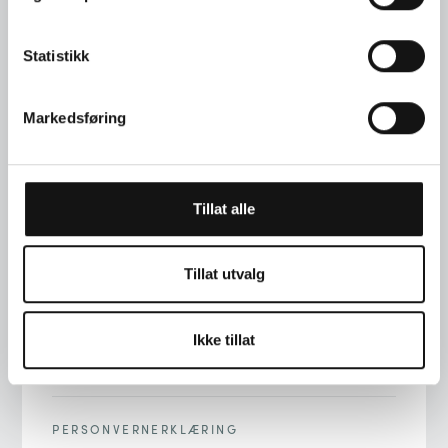
Statistikk
Markedsføring
TELEFON
+47 22 00 76 90
Tillat alle
ADRESSE
STORTINGSGT. 22, 0161 OSLO
Tillat utvalg
E-POST
Ikke tillat
INFO@LANGAARD.NO
PERSONVERNERKLÆRING