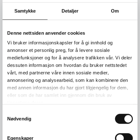
Twisted Exclusive ring bred i 18kt. gult gull med smaragdslipt
Samtykke
Detaljer
Om
champagnefarget diamant 1,05ct og 60 briljanter 0,80ct GVs
SEND FORESPØRSEL
Denne nettsiden anvender cookies
Vi bruker informasjonskapsler for å gi innhold og
annonser et personlig preg, for å levere sosiale
TIMEBESTILLING
mediefunksjoner og for å analysere trafikken vår. Vi deler
dessuten informasjon om hvordan du bruker nettstedet
KONTAKT OSS
vårt, med partnerne våre innen sosiale medier,
annonsering og analysearbeid, som kan kombinere den
med annen informasjon du har gjort tilgjengelig for dem,
eller som de har samlet inn gjennom din bruk av
tjenestene deres.
Samtykkevalg
Nødvendig
Egenskaper