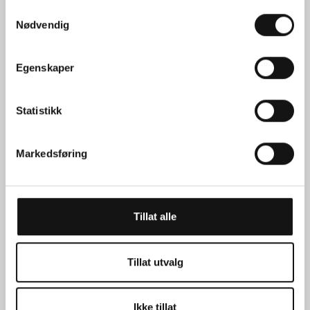
Samtykkevalg
Nødvendig
Egenskaper
Statistikk
Markedsføring
Nr. 2-13968
Tillat alle
Creoler i hvitt gull med
dråpeslipte diamanter
Tillat utvalg
Ikke tillat