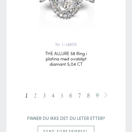
Nr. 1-14809
THE ALLURE 58 Ring i
platina med ovalslipt
diamant 5,04 CT
1
2
3
4
5
6
7
8
9
FINNER DU IKKE DET DU LETER ETTER?
SEND FORESPØRSEL