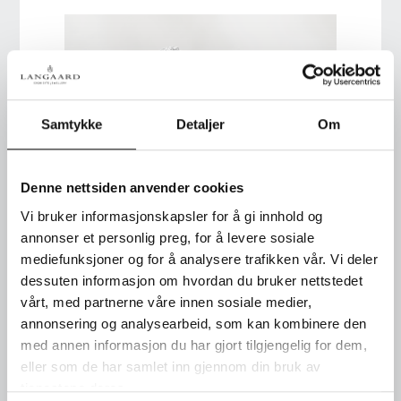
Samtykke
Detaljer
Om
Denne nettsiden anvender cookies
Vi bruker informasjonskapsler for å gi innhold og
annonser et personlig preg, for å levere sosiale
mediefunksjoner og for å analysere trafikken vår. Vi deler
dessuten informasjon om hvordan du bruker nettstedet
Nr. 6-11014 1-12531
vårt, med partnerne våre innen sosiale medier,
Revierarmbånd og
annonsering og analysearbeid, som kan kombinere den
alliansering i hvitt gull med
med annen informasjon du har gjort tilgjengelig for dem,
diamanter.
eller som de har samlet inn gjennom din bruk av
tjenestene deres.