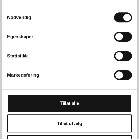
tjenestene deres.
Samtykkevalg
Nødvendig
Egenskaper
Statistikk
Nr. 2-1130
Markedsføring
Ørepynt i gult gull med
turmalin, rhodolitt, granat
og briljanter
Tillat alle
Tillat utvalg