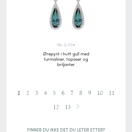
Nr. 2-1114
Ørepynt i hvitt gull med
turmaliner, topaser og
briljanter
1
2
3
4
5
6
7
8
9
10
11
12
13
FINNER DU IKKE DET DU LETER ETTER?