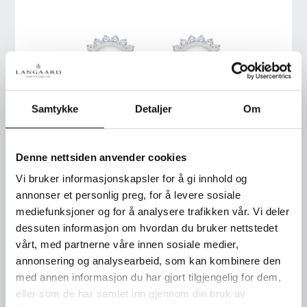
Samtykke
Detaljer
Om
Denne nettsiden anvender cookies
Nr. 2-1223
Vi bruker informasjonskapsler for å gi innhold og
annonser et personlig preg, for å levere sosiale
Ørepynt i hvitt gull med
sydhavskulturperle og
mediefunksjoner og for å analysere trafikken vår. Vi deler
briljanter
dessuten informasjon om hvordan du bruker nettstedet
vårt, med partnerne våre innen sosiale medier,
annonsering og analysearbeid, som kan kombinere den
med annen informasjon du har gjort tilgjengelig for dem,
eller som de har samlet inn gjennom din bruk av