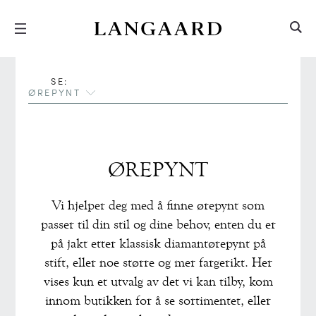
Hopp
Hopp
til
til
innhold
meny
SE:
ØREPYNT
ØREPYNT
Vi hjelper deg med å finne ørepynt som
passer til din stil og dine behov, enten du er
på jakt etter klassisk diamantørepynt på
stift, eller noe større og mer fargerikt. Her
vises kun et utvalg av det vi kan tilby, kom
innom butikken for å se sortimentet, eller