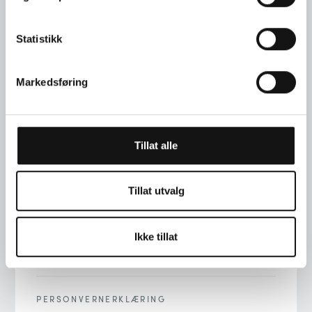
Statistikk
Markedsføring
TELEFON
+47 22 00 76 90
Tillat alle
ADRESSE
STORTINGSGT. 22, 0161 OSLO
Tillat utvalg
E-POST
Ikke tillat
INFO@LANGAARD.NO
PERSONVERNERKLÆRING