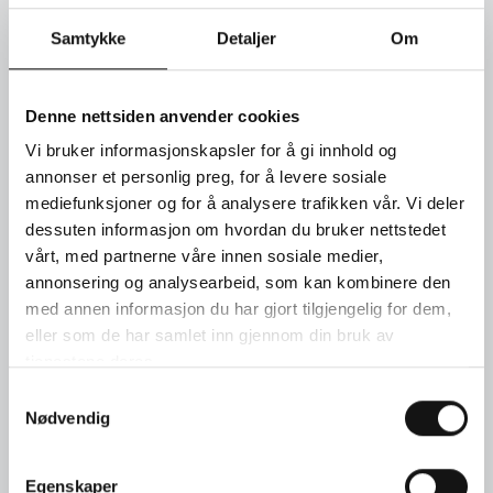
Trestensring i 18 KT hvitt gull med en oval diamant (0,91Ct.) og
Samtykke
Detaljer
Om
to dråpeslipte diamanter (0,52Ct.) Pris kr 172 100,-
SEND FORESPØRSEL
Denne nettsiden anvender cookies
Vi bruker informasjonskapsler for å gi innhold og
annonser et personlig preg, for å levere sosiale
TIMEBESTILLING
mediefunksjoner og for å analysere trafikken vår. Vi deler
dessuten informasjon om hvordan du bruker nettstedet
KONTAKT OSS
vårt, med partnerne våre innen sosiale medier,
annonsering og analysearbeid, som kan kombinere den
med annen informasjon du har gjort tilgjengelig for dem,
eller som de har samlet inn gjennom din bruk av
tjenestene deres.
Samtykkevalg
Nødvendig
Egenskaper