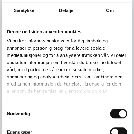
Love in Verona ring i 18kt. hvitt gull med 20 briljanter 0,19ct.
Samtykke
Detaljer
Om
Bredde: 4,5mm. Tilgjengelig i rose, hvitt og gult gull.
SEND FORESPØRSEL
Denne nettsiden anvender cookies
Vi bruker informasjonskapsler for å gi innhold og
annonser et personlig preg, for å levere sosiale
TIMEBESTILLING
mediefunksjoner og for å analysere trafikken vår. Vi deler
dessuten informasjon om hvordan du bruker nettstedet
KONTAKT OSS
vårt, med partnerne våre innen sosiale medier,
annonsering og analysearbeid, som kan kombinere den
med annen informasjon du har gjort tilgjengelig for dem,
eller som de har samlet inn gjennom din bruk av
tjenestene deres.
Samtykkevalg
Nødvendig
Egenskaper