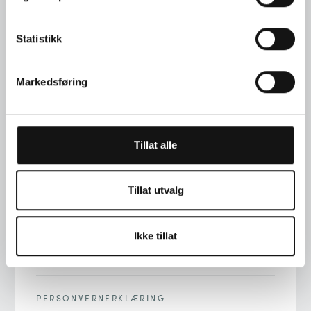
Statistikk
Markedsføring
TELEFON
+47 22 00 76 90
Tillat alle
ADRESSE
STORTINGSGT. 22, 0161 OSLO
Tillat utvalg
E-POST
Ikke tillat
INFO@LANGAARD.NO
PERSONVERNERKLÆRING