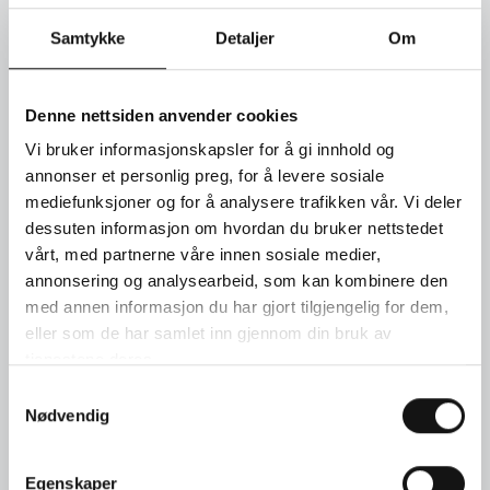
Ørepynt i hvitt gull med ametyst og hvite og grå briljantslipte
Samtykke
Detaljer
Om
diamanter.
SEND FORESPØRSEL
Denne nettsiden anvender cookies
Vi bruker informasjonskapsler for å gi innhold og
annonser et personlig preg, for å levere sosiale
TIMEBESTILLING
mediefunksjoner og for å analysere trafikken vår. Vi deler
dessuten informasjon om hvordan du bruker nettstedet
KONTAKT OSS
vårt, med partnerne våre innen sosiale medier,
annonsering og analysearbeid, som kan kombinere den
med annen informasjon du har gjort tilgjengelig for dem,
eller som de har samlet inn gjennom din bruk av
tjenestene deres.
Samtykkevalg
Nødvendig
Egenskaper