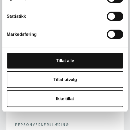
Statistikk
Markedsføring
TELEFON
+47 22 00 76 90
Tillat alle
ADRESSE
STORTINGSGT. 22, 0161 OSLO
Tillat utvalg
E-POST
Ikke tillat
INFO@LANGAARD.NO
PERSONVERNERKLÆRING