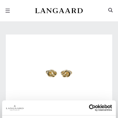
Hopp
Hopp
til
til
innhold
meny
Nr. 8-10432
KNUTEFORMETE MANSJETTKNAPPER I GULT GULL