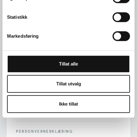
Statistikk
Markedsføring
TELEFON
+47 22 00 76 90
Tillat alle
ADRESSE
STORTINGSGT. 22, 0161 OSLO
Tillat utvalg
E-POST
Ikke tillat
INFO@LANGAARD.NO
PERSONVERNERKLÆRING