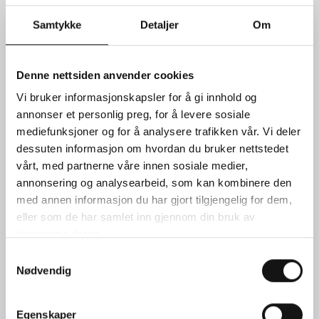
Love in Verona armring smal i 18kt. gult gull med 20 briljanter
Samtykke
Detaljer
Om
0,19ct. Bredde: 4,5mm
SEND FORESPØRSEL
Denne nettsiden anvender cookies
Vi bruker informasjonskapsler for å gi innhold og
annonser et personlig preg, for å levere sosiale
TIMEBESTILLING
mediefunksjoner og for å analysere trafikken vår. Vi deler
dessuten informasjon om hvordan du bruker nettstedet
KONTAKT OSS
vårt, med partnerne våre innen sosiale medier,
annonsering og analysearbeid, som kan kombinere den
med annen informasjon du har gjort tilgjengelig for dem,
eller som de har samlet inn gjennom din bruk av
tjenestene deres.
Samtykkevalg
Nødvendig
Egenskaper