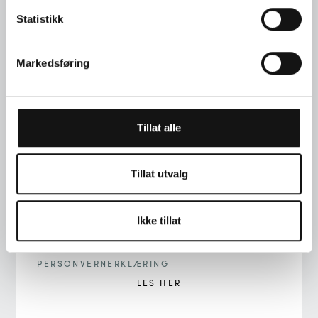
Statistikk
TELEFON
Markedsføring
+47 22 00 76 90
ADRESSE
Tillat alle
STORTINGSGT. 22, 0161 OSLO
Tillat utvalg
E-POST
INFO@LANGAARD.NO
Ikke tillat
PERSONVERNERKLÆRING
LES HER