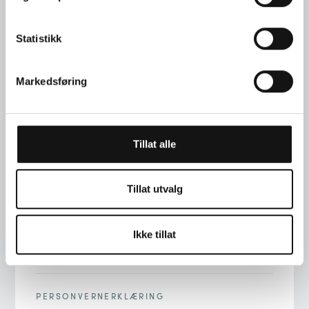
Statistikk
Markedsføring
TELEFON
+47 22 00 76 90
Tillat alle
ADRESSE
STORTINGSGT. 22, 0161 OSLO
Tillat utvalg
E-POST
Ikke tillat
INFO@LANGAARD.NO
PERSONVERNERKLÆRING