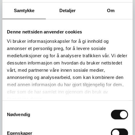
Anheng i 18 kt hvitt gull med sydhavskulturperle og briljanter
Samtykke
Detaljer
Om
(0,26 ct). Pris kr. 46.500
SEND FORESPØRSEL
Denne nettsiden anvender cookies
Vi bruker informasjonskapsler for å gi innhold og
annonser et personlig preg, for å levere sosiale
TIMEBESTILLING
mediefunksjoner og for å analysere trafikken vår. Vi deler
dessuten informasjon om hvordan du bruker nettstedet
KONTAKT OSS
vårt, med partnerne våre innen sosiale medier,
annonsering og analysearbeid, som kan kombinere den
med annen informasjon du har gjort tilgjengelig for dem,
eller som de har samlet inn gjennom din bruk av
tjenestene deres.
Samtykkevalg
Nødvendig
Egenskaper