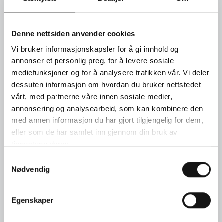
Cashmere rings in white gold with marquise and brilliant cut
black and white diamonds with a strech technology.
Denne nettsiden anvender cookies
ENQUIRE
Vi bruker informasjonskapsler for å gi innhold og
annonser et personlig preg, for å levere sosiale
mediefunksjoner og for å analysere trafikken vår. Vi deler
APPOINTMENT BOOKING
dessuten informasjon om hvordan du bruker nettstedet
vårt, med partnerne våre innen sosiale medier,
annonsering og analysearbeid, som kan kombinere den
INQUIRY
med annen informasjon du har gjort tilgjengelig for dem,
eller som de har samlet inn gjennom din bruk av
tjenestene deres.
Samtykkevalg
Nødvendig
Egenskaper