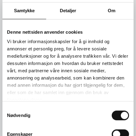
Ring i 18 kt hvitt gull med en dråpeslipt diamant (0,40 ct) og
Samtykke
Detaljer
Om
briljanter (0,32 ct). Pris kr. 49.600
SEND FORESPØRSEL
Denne nettsiden anvender cookies
Vi bruker informasjonskapsler for å gi innhold og
annonser et personlig preg, for å levere sosiale
TIMEBESTILLING
mediefunksjoner og for å analysere trafikken vår. Vi deler
dessuten informasjon om hvordan du bruker nettstedet
KONTAKT OSS
vårt, med partnerne våre innen sosiale medier,
annonsering og analysearbeid, som kan kombinere den
med annen informasjon du har gjort tilgjengelig for dem,
eller som de har samlet inn gjennom din bruk av
tjenestene deres.
Samtykkevalg
Nødvendig
Egenskaper