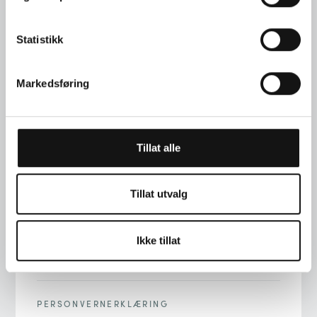
Statistikk
Markedsføring
TELEFON
+47 22 00 76 90
Tillat alle
ADRESSE
STORTINGSGT. 22, 0161 OSLO
Tillat utvalg
E-POST
Ikke tillat
INFO@LANGAARD.NO
PERSONVERNERKLÆRING