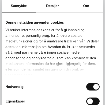
AUDREY forlovelsesring i 18 KT hvitt gull med 1 briljant
(1,22Ct.). Pris kr 200 000,-
Samtykke
Detaljer
Om
SEND FORESPØRSEL
Denne nettsiden anvender cookies
Vi bruker informasjonskapsler for å gi innhold og
TIMEBESTILLING
annonser et personlig preg, for å levere sosiale
mediefunksjoner og for å analysere trafikken vår. Vi deler
dessuten informasjon om hvordan du bruker nettstedet
KONTAKT OSS
vårt, med partnerne våre innen sosiale medier,
annonsering og analysearbeid, som kan kombinere den
med annen informasjon du har gjort tilgjengelig for dem,
eller som de har samlet inn gjennom din bruk av
tjenestene deres.
Samtykkevalg
Nødvendig
Egenskaper