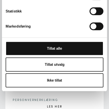
Statistikk
Markedsføring
TELEFON
+47 22 00 76 90
Tillat alle
ADRESSE
STORTINGSGT. 22, 0161 OSLO
Tillat utvalg
E-POST
INFO@LANGAARD.NO
Ikke tillat
PERSONVERNERKLÆRING
LES HER