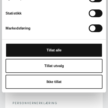
Statistikk
Markedsføring
TELEFON
+47 22 00 76 90
Tillat alle
ADRESSE
STORTINGSGT. 22, 0161 OSLO
Tillat utvalg
E-POST
Ikke tillat
INFO@LANGAARD.NO
PERSONVERNERKLÆRING