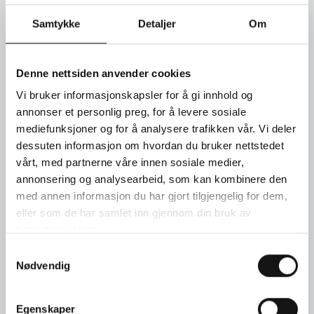
Creoler: 18 karat gult gull. Pris kr. 12.570. Creolheng: 18 karat
gult gull 2 turkis, 12x12 mm, 40 briljanter 0,24 Ct. TWG/VS1.
Samtykke
Detaljer
Om
Pris kr. 64 850.
SEND FORESPØRSEL
Denne nettsiden anvender cookies
Vi bruker informasjonskapsler for å gi innhold og
annonser et personlig preg, for å levere sosiale
TIMEBESTILLING
mediefunksjoner og for å analysere trafikken vår. Vi deler
dessuten informasjon om hvordan du bruker nettstedet
KONTAKT OSS
vårt, med partnerne våre innen sosiale medier,
annonsering og analysearbeid, som kan kombinere den
med annen informasjon du har gjort tilgjengelig for dem,
eller som de har samlet inn gjennom din bruk av
tjenestene deres.
Samtykkevalg
Nødvendig
Egenskaper