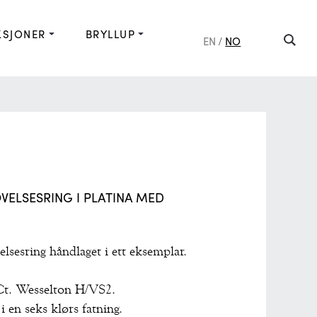
KSJONER
BRYLLUP
EN
NO
/
OVELSESRING I PLATINA MED
lsesring håndlaget i ett eksemplar.
4Ct. Wesselton H/VS2.
 i en seks klørs fatning.