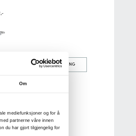
,-
SPØRSEL
TIMEBESTILLING
OSS
Om
iale mediefunksjoner og for å
 med partnerne våre innen
u har gjort tilgjengelig for