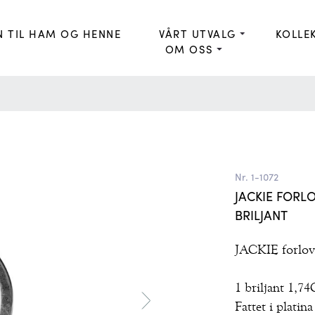
N TIL HAM OG HENNE
VÅRT UTVALG
KOLLE
OM OSS
Nr. 1-1072
JACKIE FORL
BRILJANT
JACKIE forlove
1 briljant 1,7
Fattet i platina