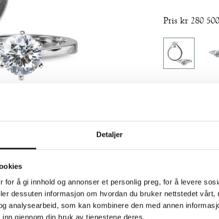
Pris kr 280 500
SEND FORE
KONTAKT 
Detaljer
ookies
 for å gi innhold og annonser et personlig preg, for å levere sos
deler dessuten informasjon om hvordan du bruker nettstedet vårt,
LIGNENDE PRODUKTER
og analysearbeid, som kan kombinere den med annen informasjon d
 inn gjennom din bruk av tjenestene deres.