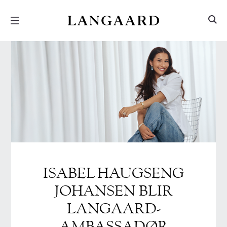
Hopp
Hopp
til
til
innhold
meny
ISABEL HAUGSENG
JOHANSEN BLIR
LANGAARD-
AMBASSADØR