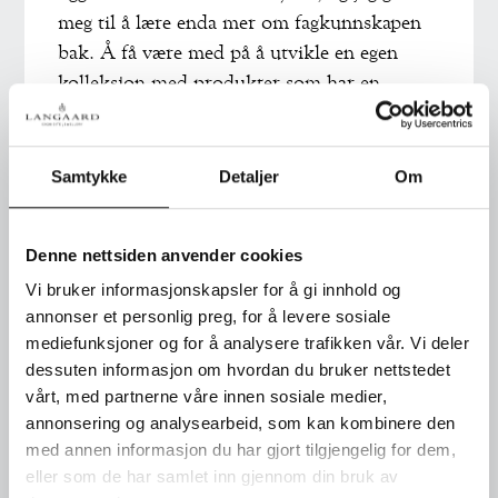
meg til å lære enda mer om fagkunnskapen
bak. Å få være med på å utvikle en egen
kolleksjon med produkter som har en
historie og mening er utrolig inspirerende,
og jeg gleder meg enormt til å dele resultatet
til høsten, sier hun.
Samtykke
Detaljer
Om
Denne nettsiden anvender cookies
Vi bruker informasjonskapsler for å gi innhold og
annonser et personlig preg, for å levere sosiale
For Langaard var det nettopp Isabels interesse
mediefunksjoner og for å analysere trafikken vår. Vi deler
for smykker, hennes kvalitetsbevissthet og
dessuten informasjon om hvordan du bruker nettstedet
personlige stil som gjorde henne til et naturlig
vårt, med partnerne våre innen sosiale medier,
annonsering og analysearbeid, som kan kombinere den
valg.
med annen informasjon du har gjort tilgjengelig for dem,
eller som de har samlet inn gjennom din bruk av
– For oss representerer Isabel alt det vi