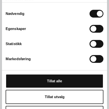
tjenestene deres.
ønsker å bygge videre på i Langaard. Hun
Samtykkevalg
har en naturlig eleganse, en sterk sans for
Nødvendig
kvalitet og et forhold til smykker som
handler om mer enn trender. Da muligheten
Egenskaper
til å samarbeide med henne oppsto, føltes
det helt riktig. At hun i tillegg ønsker å
designe sin egen kolleksjon sammen med
Statistikk
oss, er både inspirerende og en stor
tillitserklæring. Dette er et samarbeid vi er
Markedsføring
utrolig stolte av, sier Katrine Adler-Gjerde,
daglig leder i Langaard.
Tillat alle
Tillat utvalg
ET NYTT KAPITTEL